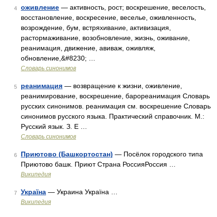
оживление
— активность, рост; воскрешение, веселость,
4
восстановление, воскресение, веселье, оживленность,
возрождение, бум, встряхивание, активизация,
растормаживание, возобновление, жизнь, оживание,
реанимация, движение, авиваж, оживляж,
обновление,&#8230; …
Словарь синонимов
реанимация
— возвращение к жизни, оживление,
5
реанимирование, воскрешение, барореанимация Словарь
русских синонимов. реанимация см. воскрешение Словарь
синонимов русского языка. Практический справочник. М.:
Русский язык. З. Е …
Словарь синонимов
Приютово (Башкортостан)
— Посёлок городского типа
6
Приютово башк. Приют Страна РоссияРоссия …
Википедия
Україна
— Украина Україна …
7
Википедия